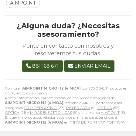
AIMPOINT
¿Alguna duda? ¿Necesitas
asesoramiento?
Ponte en contacto con nosotros y
resolveremos tus dudas.
881 168 671
ENVIAR EMAIL
Comprar
AIMPOINT MICRO H2 (4 MOA)
por
775,00
€
. Producto en
stock, recogida en tienda.
Precio, información, características, enlace, video e imágenes de
AIMPOINT MICRO H2 (4 MOA)
referencia AIP H2, pertenece a las
categorías
TIRO DEPORTIVO
(27),
RIFLES CAZA
(9),
OPTICA
(52),
OPTICA
(21) y
MIRAS ELECTRONICAS
(9) y a la marca
AIMPOINT
(3).
Encuentra productos relacionados y de similares características a
AIMPOINT MICRO H2 (4 MOA)
en "TIRO DEPORTIVO", "OPTICA".