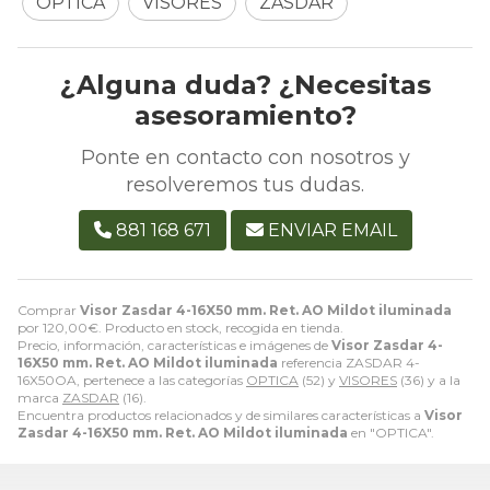
OPTICA
VISORES
ZASDAR
¿Alguna duda? ¿Necesitas
asesoramiento?
Ponte en contacto con nosotros y
resolveremos tus dudas.
881 168 671
ENVIAR EMAIL
Comprar
Visor Zasdar 4-16X50 mm. Ret. AO Mildot iluminada
por
120,00
€
. Producto en stock, recogida en tienda.
Precio, información, características e imágenes de
Visor Zasdar 4-
16X50 mm. Ret. AO Mildot iluminada
referencia ZASDAR 4-
16X50OA, pertenece a las categorías
OPTICA
(52) y
VISORES
(36) y a la
marca
ZASDAR
(16).
Encuentra productos relacionados y de similares características a
Visor
Zasdar 4-16X50 mm. Ret. AO Mildot iluminada
en "OPTICA".