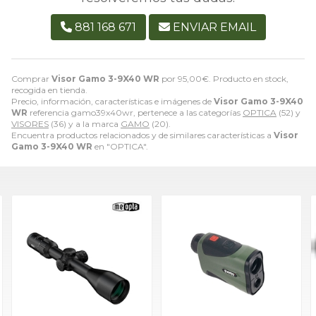
881 168 671
ENVIAR EMAIL
Comprar
Visor Gamo 3-9X40 WR
por
95,00
€
. Producto en stock,
recogida en tienda.
Precio, información, características e imágenes de
Visor Gamo 3-9X40
WR
referencia gamo39x40wr, pertenece a las categorías
OPTICA
(52) y
VISORES
(36) y a la marca
GAMO
(20).
Encuentra productos relacionados y de similares características a
Visor
Gamo 3-9X40 WR
en "OPTICA".