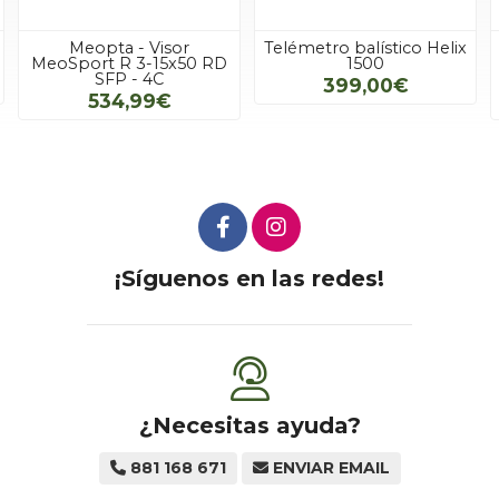
Meopta - Visor
Telémetro balístico Helix
MeoSport R 3-15x50 RD
1500
SFP - 4C
399,00€
534,99€
¡Síguenos en las redes!
¿Necesitas ayuda?
881 168 671
ENVIAR EMAIL