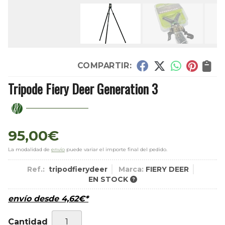
COMPARTIR:
Tripode Fiery Deer Generation 3
95,00
€
La modalidad de
envío
puede variar el importe final del pedido.
Ref.:
tripodfierydeer
Marca:
FIERY DEER
EN STOCK
envío desde
4,62
€
*
Cantidad