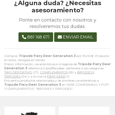
¿Alguna duda? ¿Necesitas
asesoramiento?
Ponte en contacto con nosotros y
resolveremos tus dudas.
881 168 671
ENVIAR EMAIL
Comprar
Tripode Fiery Deer Generation 3
por
95,00
€
. Producto
en stock, recogida en tienda.
Precio, información, características e imágenes de
Tripode Fiery Deer
Generation 3
referencia tripodfierydeer, pertenece a las categorías
TIRO DEPORTIVO
(27),
COMPLEMENTOS
(59) y
BIPODES Y
TRIPODES
(24) y a la marca
FIERY DEER
(1).
Encuentra productos relacionados y de similares características a
Tripode Fiery Deer Generation 3
en "AIRE COMPRIMIDO Y PCP",
"COMPLEMENTOS", "BIPODES Y TRIPODES".