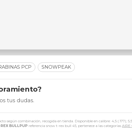
RABINAS PCP
SNOWPEAK
soramiento?
os tus dudas.
cto según combinación, recogida en tienda. Disponible en calibre: 4,5 (.177); 5,5 
-REX BULLPUP
referencia snow t-rex bull 45, pertenece a las categorías
AIRE