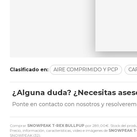
Clasificado en:
AIRE COMPRIMIDO Y PCP
CA
¿Alguna duda? ¿Necesitas ase
Ponte en contacto con nosotros y resolverem
Comprar
SNOWPEAK T-REX BULLPUP
por
289,00
€
. Stock del produ
Precio, información, características, video e imágenes de
SNOWPEAK T
SNOWPEAK
(32).