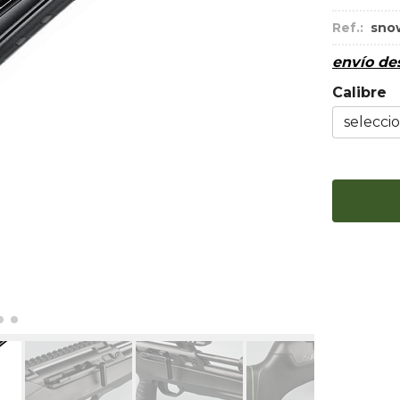
Ref.:
snow
envío d
Calibre