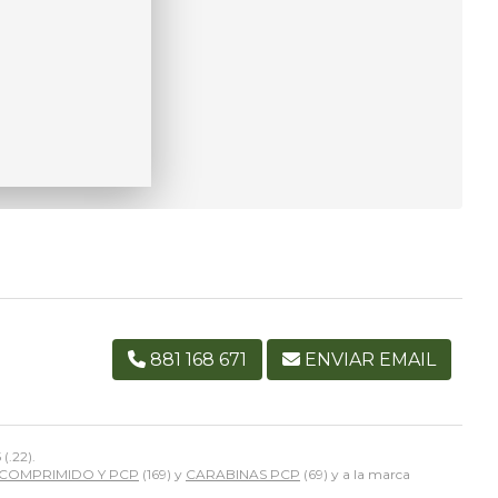
881 168 671
ENVIAR EMAIL
(.22).
 COMPRIMIDO Y PCP
(169) y
CARABINAS PCP
(69) y a la marca