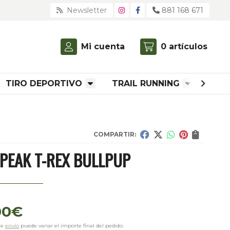
Newsletter
881 168 671
Mi cuenta
0
artículos
TIRO DEPORTIVO
TRAIL RUNNING
ROP
COMPARTIR:
EAK T-REX BULLPUP
00
€
de
envío
puede variar el importe final del pedido.