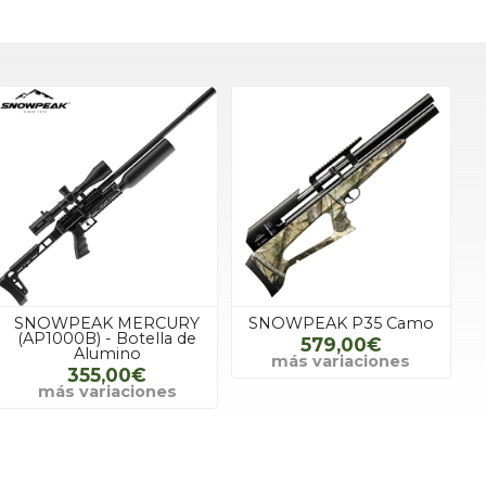
SNOWPEAK MERCURY
SNOWPEAK P35 Camo
(AP1000B) - Botella de
579,00€
Alumino
más variaciones
355,00€
más variaciones