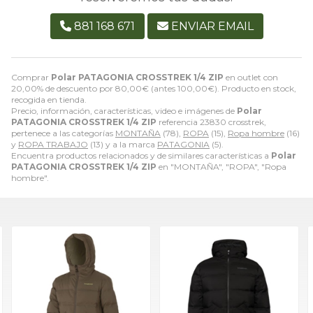
881 168 671
ENVIAR EMAIL
Comprar
Polar PATAGONIA CROSSTREK 1/4 ZIP
en outlet con
20,00% de descuento por
80,00
€
(antes
100,00
€
). Producto en stock,
recogida en tienda.
Precio, información, características, video e imágenes de
Polar
PATAGONIA CROSSTREK 1/4 ZIP
referencia 23830 crosstrek,
pertenece a las categorías
MONTAÑA
(78),
ROPA
(15),
Ropa hombre
(16)
y
ROPA TRABAJO
(13) y a la marca
PATAGONIA
(5).
Encuentra productos relacionados y de similares características a
Polar
PATAGONIA CROSSTREK 1/4 ZIP
en "MONTAÑA", "ROPA", "Ropa
hombre".