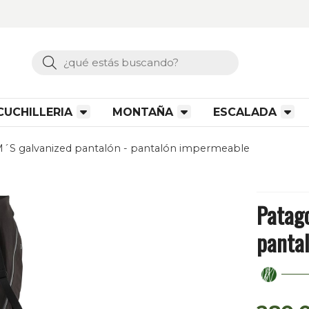
Buscar
CUCHILLERIA
MONTAÑA
ESCALADA
M´S galvanized pantalón - pantalón impermeable
Patago
panta