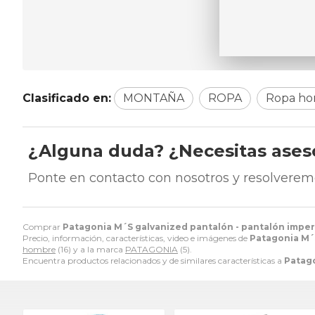
Clasificado en:
MONTAÑA
ROPA
Ropa h
¿Alguna duda? ¿Necesitas ase
Ponte en contacto con nosotros y resolverem
Comprar
Patagonia M´S galvanized pantalón - pantalón impe
Precio, información, características, video e imágenes de
Patagonia M´
hombre
(16) y a la marca
PATAGONIA
(5).
Encuentra productos relacionados y de similares características a
Patago