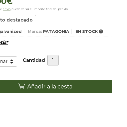
00
€
de
envío
puede variar el importe final del pedido.
to destacado
galvanized
Marca:
PATAGONIA
EN STOCK
tis*
Cantidad
Añadir a la cesta