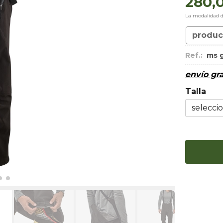
280,
La modalidad 
produc
Ref.:
ms 
envío gra
Talla