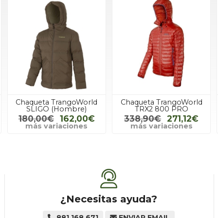
Chaqueta TrangoWorld
Chaqueta TrangoWorld
SLIGO (Hombre)
TRX2 800 PRO
180,00€
162,00€
338,90€
271,12€
más variaciones
más variaciones
¿Necesitas ayuda?
881 168 671
ENVIAR EMAIL