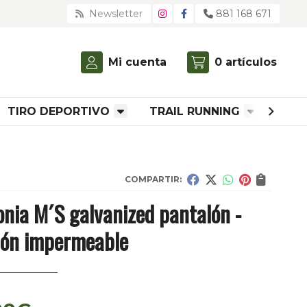
Newsletter
881 168 671
Mi cuenta
0
artículos
TIRO DEPORTIVO
TRAIL RUNNING
ROP
COMPARTIR:
nia M´S galvanized pantalón -
lón impermeable