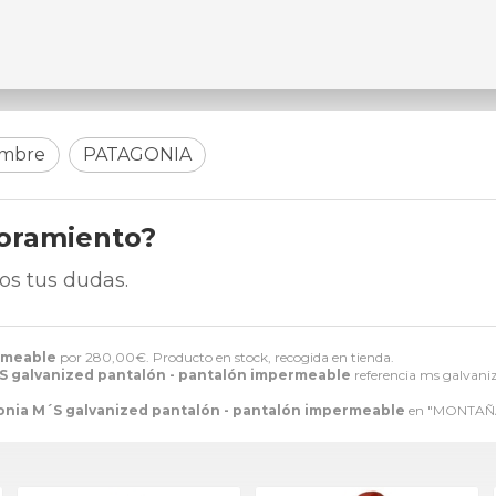
ombre
PATAGONIA
soramiento?
os tus dudas.
rmeable
por
280,00
€
. Producto en stock, recogida en tienda.
S galvanized pantalón - pantalón impermeable
referencia ms galvaniz
nia M´S galvanized pantalón - pantalón impermeable
en "MONTAÑA"