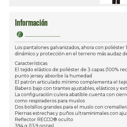
Información
Los pantalones galvanizados, ahora con poliéster 
dinámico y protección en el terreno más audaz de
Características
El tejido elástico de poliéster de 3 capas (100% r
punto jersey absorbe la humedad
El patrón articulado mínimo complementa el tejido
Babero bajo con tirantes ajustables, elásticos y e
La configuración culera abatible cuenta con cier
como respiraderos para muslos
Dos bolsillos grandes para el muslo con cremalle
Piernas estrechas y puños ultraminimales con aj
Reflector RECCO® oculto
394 g (13,9 onzas)