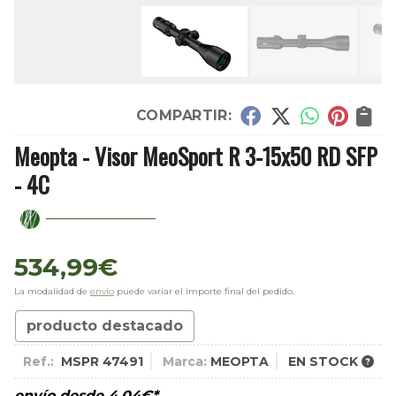
COMPARTIR:
Meopta - Visor MeoSport R 3-15x50 RD SFP
- 4C
534,99
€
La modalidad de
envío
puede variar el importe final del pedido.
producto destacado
Ref.:
MSPR 47491
Marca:
MEOPTA
EN STOCK
envío desde
4,04
€
*