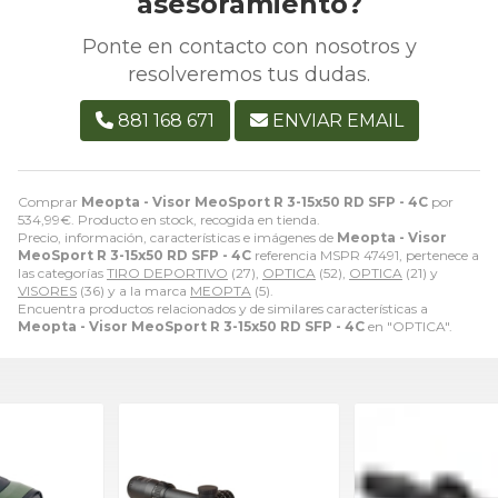
asesoramiento?
Ponte en contacto con nosotros y
resolveremos tus dudas.
881 168 671
ENVIAR EMAIL
Comprar
Meopta - Visor MeoSport R 3-15x50 RD SFP - 4C
por
534,99
€
. Producto en stock, recogida en tienda.
Precio, información, características e imágenes de
Meopta - Visor
MeoSport R 3-15x50 RD SFP - 4C
referencia MSPR 47491, pertenece a
las categorías
TIRO DEPORTIVO
(27),
OPTICA
(52),
OPTICA
(21) y
VISORES
(36) y a la marca
MEOPTA
(5).
Encuentra productos relacionados y de similares características a
Meopta - Visor MeoSport R 3-15x50 RD SFP - 4C
en "OPTICA".