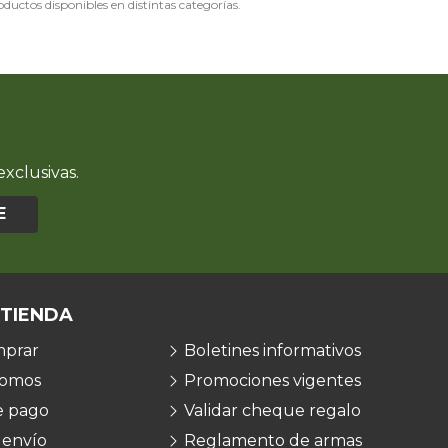
roductos disponibles en distintas categorías.
xclusivas.
E
 TIENDA
prar
Boletines informativos
somos
Promociones vigentes
e pago
Validar cheque regalo
 envío
Reglamento de armas