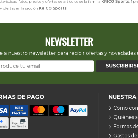
erísticas, fotos, precios y ofertas de artículos de la familia
KRICO Sports
. 1 p
y ofertas en la sección
KRICO Sports
.
NEWSLETTER
e a nuestro newsletter para recibir ofertas y novedades e
SUSCRIBIRS
RMAS DE PAGO
NUESTRA
Cómo com
Quiénes 
Formas d
Gastos de