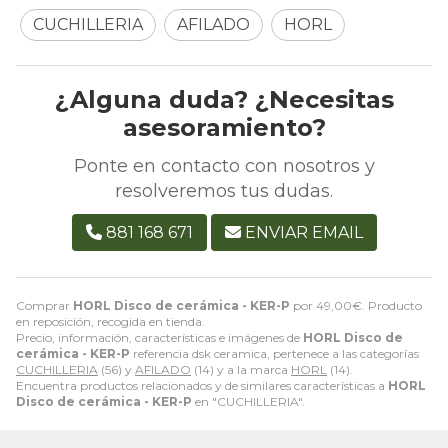
CUCHILLERIA
AFILADO
HORL
¿Alguna duda? ¿Necesitas
asesoramiento?
Ponte en contacto con nosotros y
resolveremos tus dudas.
881 168 671
ENVIAR EMAIL
Comprar
HORL Disco de cerámica - KER-P
por
49,00
€
. Producto
en reposición, recogida en tienda.
Precio, información, características e imágenes de
HORL Disco de
cerámica - KER-P
referencia dsk ceramica, pertenece a las categorías
CUCHILLERIA
(56) y
AFILADO
(14) y a la marca
HORL
(14).
Encuentra productos relacionados y de similares características a
HORL
Disco de cerámica - KER-P
en "CUCHILLERIA".