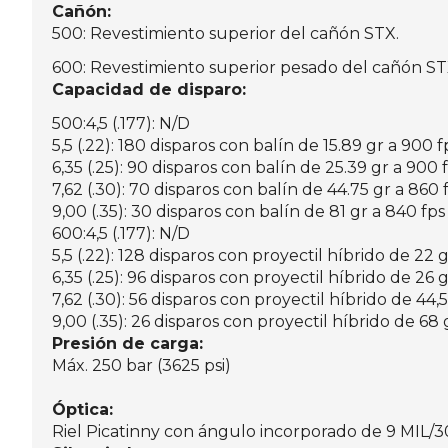
Cañón:
500: Revestimiento superior del cañón STX.
600: Revestimiento superior pesado del cañón ST
Capacidad de disparo:
500:4,5 (.177): N/D
5,5 (.22): 180 disparos con balín de 15.89 gr a 900 f
6,35 (.25): 90 disparos con balín de 25.39 gr a 900 
7,62 (.30): 70 disparos con balín de 44.75 gr a 860 
9,00 (.35): 30 disparos con balín de 81 gr a 840 fps
600:4,5 (.177): N/D
5,5 (.22): 128 disparos con proyectil híbrido de 22 
6,35 (.25): 96 disparos con proyectil híbrido de 26 
7,62 (.30): 56 disparos con proyectil híbrido de 44,
9,00 (.35): 26 disparos con proyectil híbrido de 68 
Presión de carga:
Máx. 250 bar (3625 psi)
Óptica:
Riel Picatinny con ángulo incorporado de 9 MIL/30 