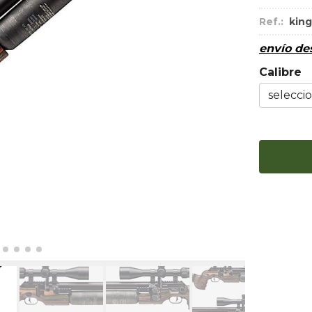
Ref.:
king
envío d
Calibre