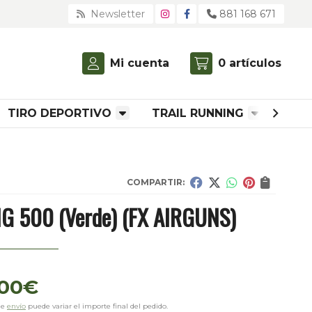
Newsletter
881 168 671
Mi cuenta
0
artículos
TIRO DEPORTIVO
TRAIL RUNNING
ROP
COMPARTIR:
NG 500 (Verde)
(FX AIRGUNS)
,00
€
de
envío
puede variar el importe final del pedido.