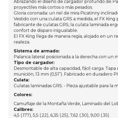
Abrazando el diseño de cargador profundo de Pan
proyectiles más cortos o más pesados.
Gloria coronada: un riel de mira Picatinny inclina
Vestido con una culata GRS a medida, el FX King
fabricante de culatas GRS, la culata laminada e
confort de disparo inigualable.
El FX King llega de manera regia, alojado en un 
realeza.
Sistema de armado:
Palanca lateral posicionada a la derecha con un m
Tipo de cargador:
Desmontable de alta capacidad, fácil carga. Tap
munición, 13 mm (0,51”). Fabricado en duradero 
Culata:
Culatas laminadas GRS. - Pieza ajustable para la 
Colores:
Camuflaje de la Montaña Verde, Laminado del Lob
Calibres:
4,5 (.177), 5,5 (.22), 6,35 (.25), 7,62 (.30), 9,00 (.35)