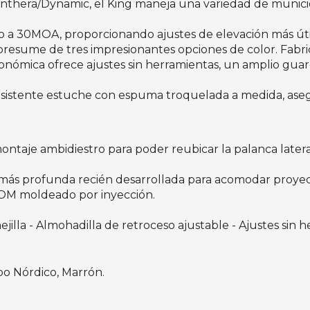
thera/Dynamic, el King maneja una variedad de municion
do a 30MOA, proporcionando ajustes de elevación más útile
 presume de tres impresionantes opciones de color. Fa
rgonómica ofrece ajustes sin herramientas, un amplio g
resistente estuche con espuma troquelada a medida, aseg
ontaje ambidiestro para poder reubicar la palanca latera
a más profunda recién desarrollada para acomodar proye
POM moldeado por inyección.
mejilla - Almohadilla de retroceso ajustable - Ajustes s
o Nórdico, Marrón.