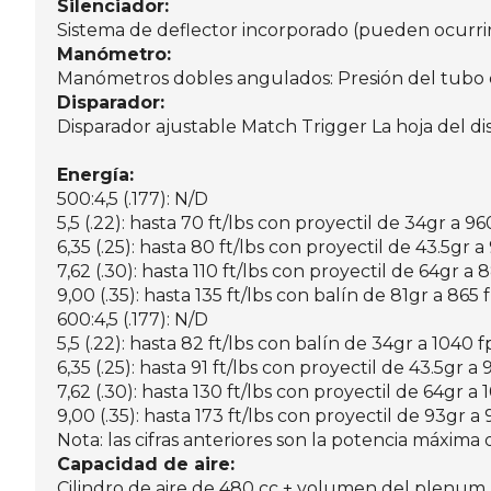
Silenciador:
Sistema de deflector incorporado (pueden ocurrir 
Manómetro:
Manómetros dobles angulados: Presión del tubo 
Disparador:
Disparador ajustable Match Trigger La hoja del dis
Energía:
500:4,5 (.177): N/D
5,5 (.22): hasta 70 ft/lbs con proyectil de 34gr a 96
6,35 (.25): hasta 80 ft/lbs con proyectil de 43.5gr a
7,62 (.30): hasta 110 ft/lbs con proyectil de 64gr a 
9,00 (.35): hasta 135 ft/lbs con balín de 81gr a 865 
600:4,5 (.177): N/D
5,5 (.22): hasta 82 ft/lbs con balín de 34gr a 1040 f
6,35 (.25): hasta 91 ft/lbs con proyectil de 43.5gr a 
7,62 (.30): hasta 130 ft/lbs con proyectil de 64gr a 
9,00 (.35): hasta 173 ft/lbs con proyectil de 93gr a 
Nota: las cifras anteriores son la potencia máxima
Capacidad de aire:
Cilindro de aire de 480 cc + volumen del plenum