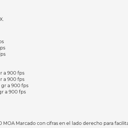
X.
ps
fps
fps
gr a 900 fps
gr a 900 fps
5 gr a 900 fps
gr a 900 fps
MOA Marcado con cifras en el lado derecho para facilitar