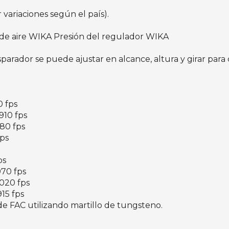
variaciones según el país).
de aire WIKA Presión del regulador WIKA
parador se puede ajustar en alcance, altura y girar para
0 fps
 910 fps
880 fps
fps
ps
970 fps
1020 fps
915 fps
 de FAC utilizando martillo de tungsteno.