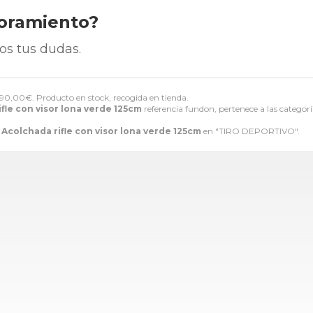
soramiento?
os tus dudas.
90,00
€
. Producto en stock, recogida en tienda.
fle con visor lona verde 125cm
referencia fundon, pertenece a las categor
Acolchada rifle con visor lona verde 125cm
en "TIRO DEPORTIVO".