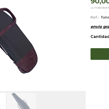
90,0
La modalidad 
Ref.:
fun
envío gra
Cantida