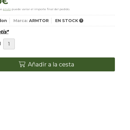
0
€
de
envío
puede variar el importe final del pedido.
don
Marca:
ARMTOR
EN STOCK
tis*
d
Añadir a la cesta