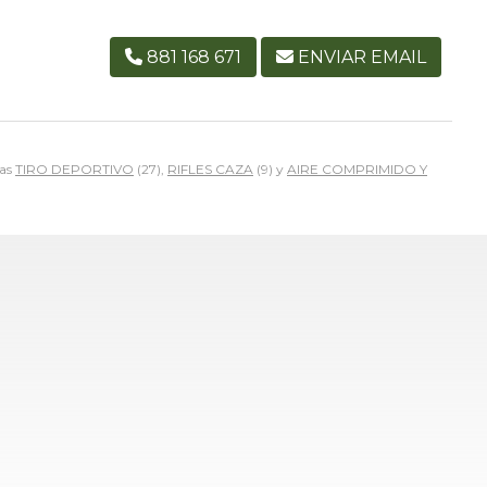
881 168 671
ENVIAR EMAIL
ías
TIRO DEPORTIVO
(27),
RIFLES CAZA
(9) y
AIRE COMPRIMIDO Y