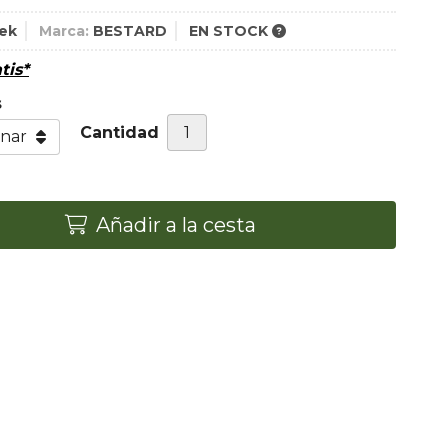
rek
Marca:
BESTARD
EN STOCK
tis*
s
Cantidad
Añadir a la cesta