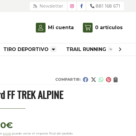
Newsletter
881 168 671
Mi cuenta
0
artículos
TIRO DEPORTIVO
TRAIL RUNNING
ROP
COMPARTIR:
rd FF TREK ALPINE
00
€
de
envío
puede variar el importe final del pedido.