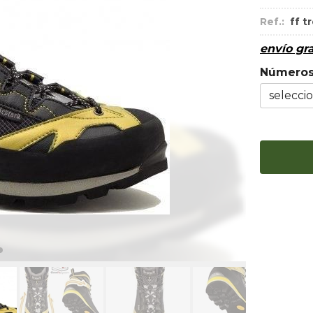
Ref.:
ff t
envío gra
Número