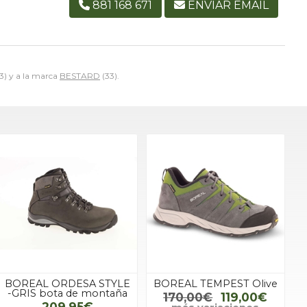
881 168 671
ENVIAR EMAIL
3) y a la marca
BESTARD
(33).
BOREAL ORDESA STYLE
BOREAL TEMPEST Olive
-GRIS bota de montaña
170,00€
119,00€
209,95€