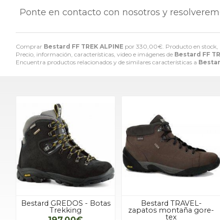
Ponte en contacto con nosotros y resolverem
Comprar
Bestard FF TREK ALPINE
por
330,00
€
. Producto en stock,
Precio, información, características, video e imágenes de
Bestard FF T
Encuentra productos relacionados y de similares características a
Besta
Bestard GREDOS - Botas
Bestard TRAVEL-
Trekking
zapatos montaña gore-
tex
197,00€