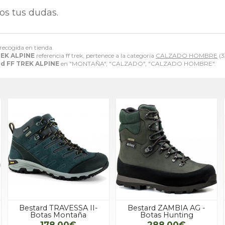
os tus dudas.
 recogida en tienda.
REK ALPINE
referencia ff trek, pertenece a la categoría
CALZADO HOMBRE
(3
rd FF TREK ALPINE
en "MONTAÑA", "CALZADO", "CALZADO HOMBRE".
Bestard TRAVESSA II-
Bestard ZAMBIA AG -
Botas Montaña
Botas Hunting
178,00€
288,00€