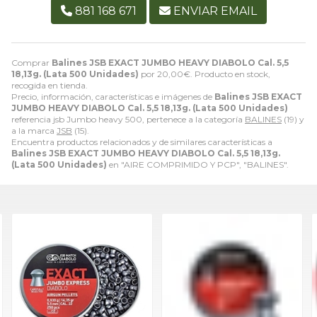
881 168 671
ENVIAR EMAIL
Comprar
Balines JSB EXACT JUMBO HEAVY DIABOLO Cal. 5,5
18,13g. (Lata 500 Unidades)
por
20,00
€
. Producto en stock,
recogida en tienda.
Precio, información, características e imágenes de
Balines JSB EXACT
JUMBO HEAVY DIABOLO Cal. 5,5 18,13g. (Lata 500 Unidades)
referencia jsb Jumbo heavy 500, pertenece a la categoría
BALINES
(19) y
a la marca
JSB
(15).
Encuentra productos relacionados y de similares características a
Balines JSB EXACT JUMBO HEAVY DIABOLO Cal. 5,5 18,13g.
(Lata 500 Unidades)
en "AIRE COMPRIMIDO Y PCP", "BALINES".