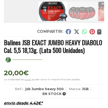
COMPARTIR:
Balines JSB EXACT JUMBO HEAVY DIABOLO
Cal. 5,5 18,13g. (Lata 500 Unidades)
20,00
€
La modalidad de
envío
puede variar el importe final del pedido.
Ref.:
jsb Jumbo heavy 500
Marca:
JSB
EN STOCK
envío desde
4,42
€
*